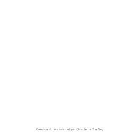
Création du site internet par
Quin té ba ?
à Nay