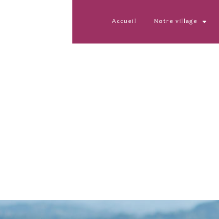
Accueil
Notre village
1720186787218