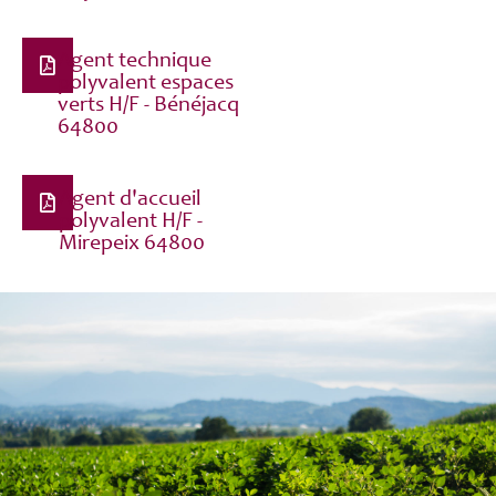
Agent technique
polyvalent espaces
verts H/F - Bénéjacq
64800
Agent d'accueil
polyvalent H/F -
Mirepeix 64800