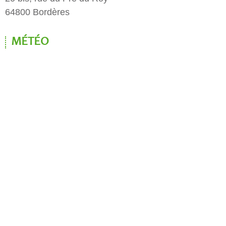
64800 Bordères
MÉTÉO