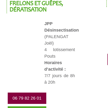
FRELONS ET GUÊPES,
DÉRATISATION
JPP
Désinsectisation
(PALENGAT
Joël)
4 lotissement
Pouts
Horaires
d’activité :
7/7 jours de 8h
à 20h
06 79 82 26 01