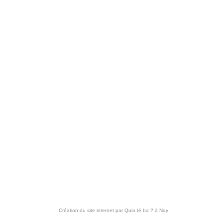
Création du site internet par
Quin té ba ?
à Nay