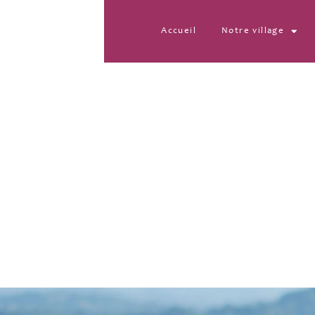
Accueil
Notre village
1730031655221