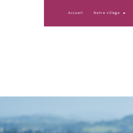
Accueil
Notre village
20220609_194459