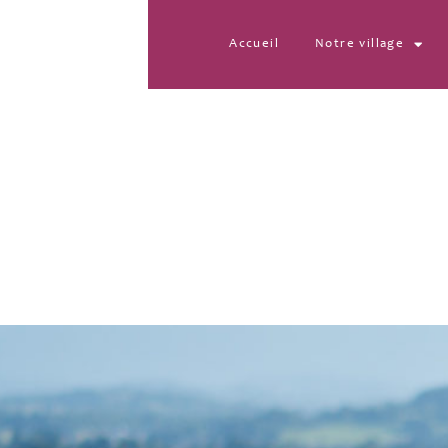
Accueil
Notre village
20220707_121854