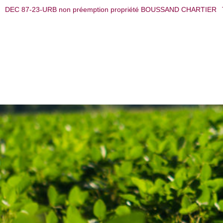
DEC 87-23-URB non préemption propriété BOUSSAND CHARTIER