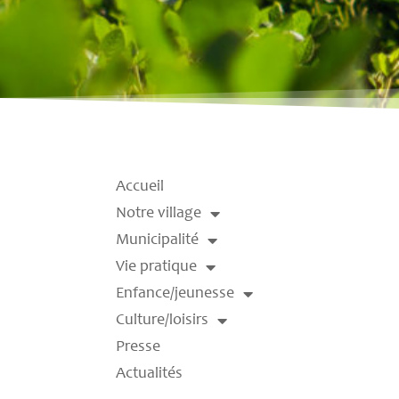
Accueil
Notre village
Municipalité
Vie pratique
Enfance/jeunesse
Culture/loisirs
Presse
Actualités