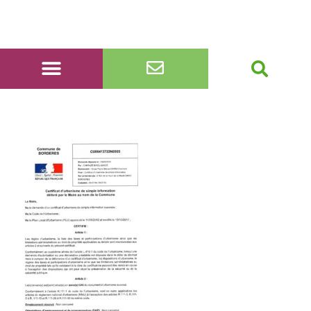
AR-CUa-22N0005