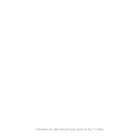
Création du site internet par
Quin té ba ?
à Nay