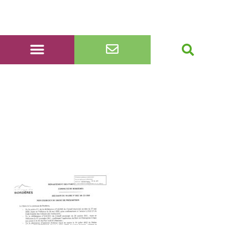
DEC-60-22-URB-non-
preemption-propriete-
sise-9-impasse-des-
Pyrenees