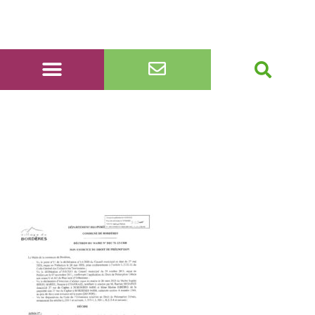
DEC 72-23-URB non
préemption propriété
sise 27 rue de Capbat