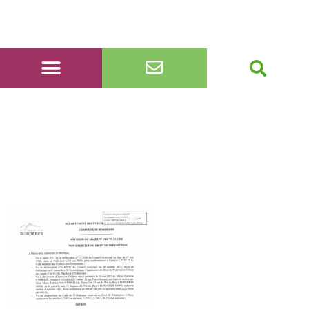
DEC 79-23-URB non
préemption parcelle A
1422 12 Clairière des Iris