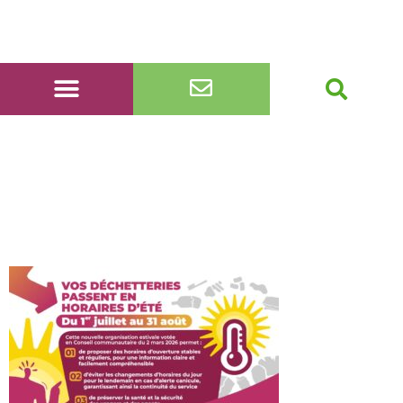
FLYER Horaire
Dechetterie ete2026 –
A5