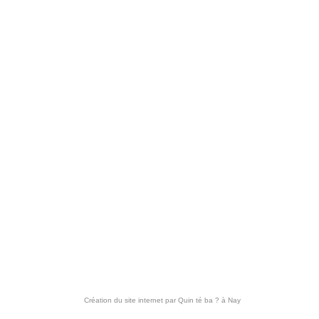
Création du site internet par
Quin té ba ?
à Nay