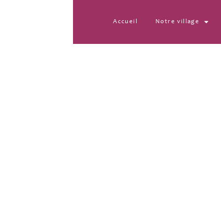
Accueil
Notre village
1703262498725