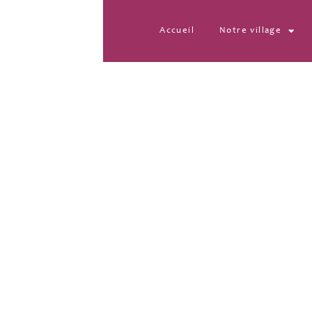
Accueil
Notre village
IMG-20220616-WA0