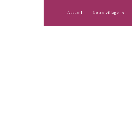
Accueil
Notre village
IMG-20221021-WA001