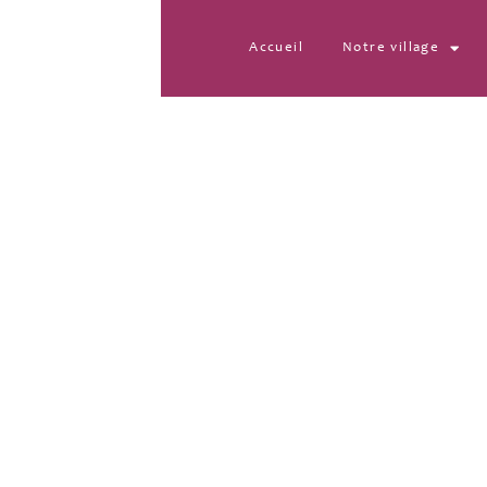
Accueil
Notre village
IMG-20221021-WA00