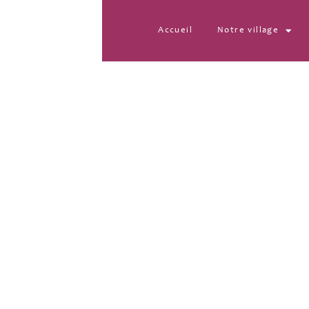
Accueil
Notre village
IMG-20221209-WA01