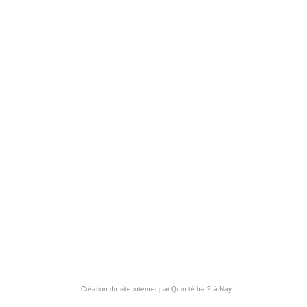
Création du site internet par
Quin té ba ?
à Nay