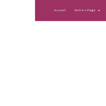
Accueil
Notre village
IMG_20250531_1156