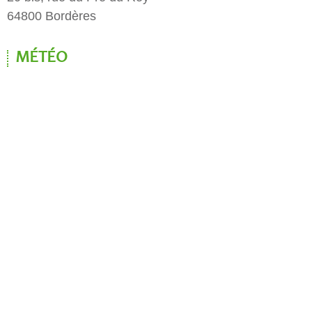
64800 Bordères
MÉTÉO