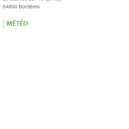
64800 Bordères
MÉTÉO