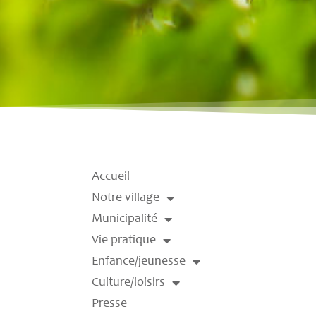
Accueil
Notre village
Municipalité
Vie pratique
Enfance/jeunesse
Culture/loisirs
Presse