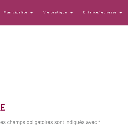
Municipalité
Vie pratique
Enfance/jeunesse
1-efs-visuel_pouvoir
E
es champs obligatoires sont indiqués avec
*