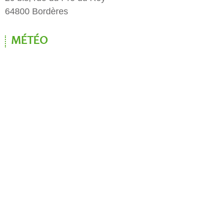
64800 Bordères
MÉTÉO