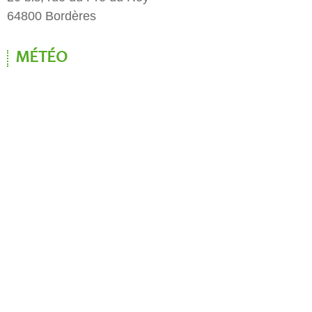
64800 Bordères
MÉTÉO