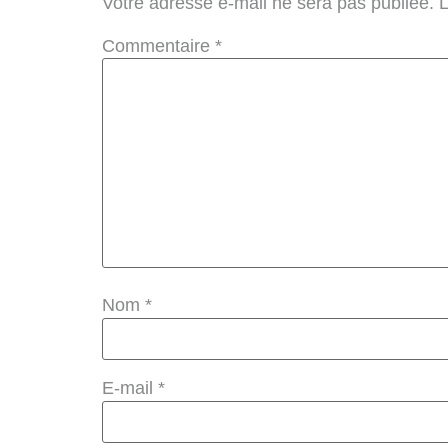
Votre adresse e-mail ne sera pas publiée.
L
Commentaire
*
Nom
*
E-mail
*