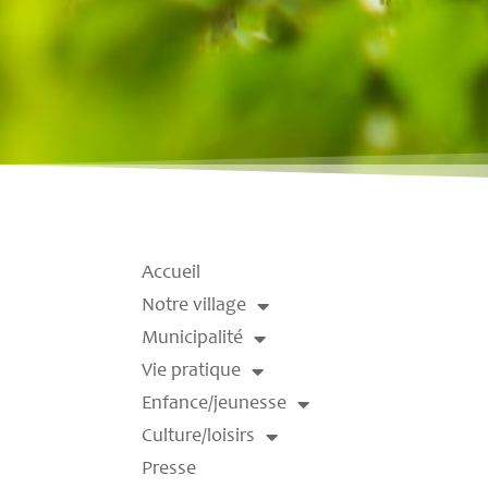
Accueil
Notre village
Municipalité
Vie pratique
Enfance/jeunesse
Culture/loisirs
Presse