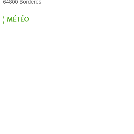
64800 Bordères
MÉTÉO