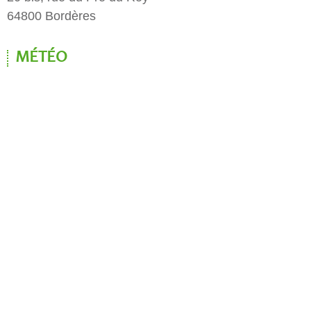
64800 Bordères
MÉTÉO