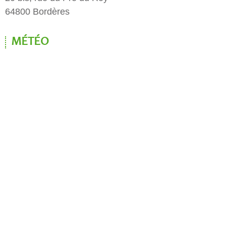
64800 Bordères
MÉTÉO