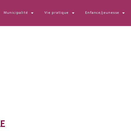
Municipalité
Vie pratique
Enfance/jeunesse
1 (1)
E