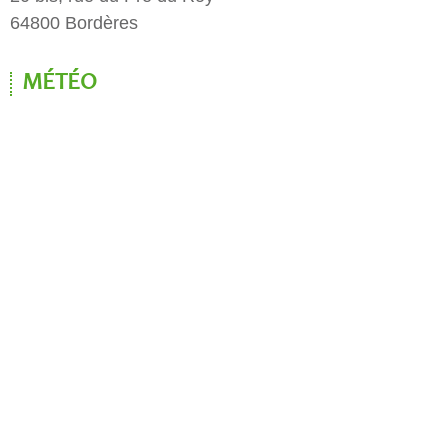
64800 Bordères
MÉTÉO