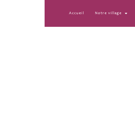
Accueil
Notre village
IMG-20220321-WA00