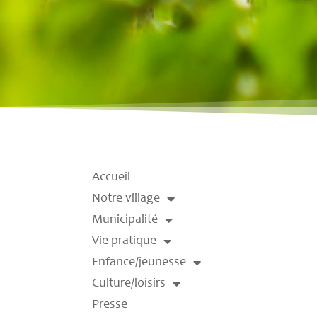
Accueil
Notre village
Municipalité
Vie pratique
Enfance/jeunesse
Culture/loisirs
Presse