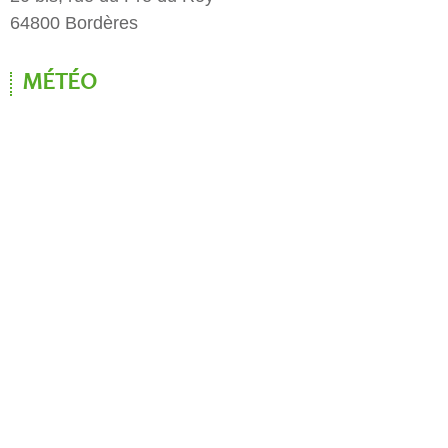
64800 Bordères
MÉTÉO