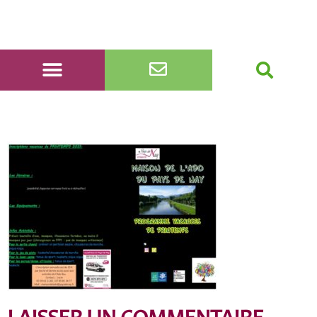
MDAZprogrammeZavrilZ