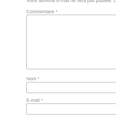
Votre adresse e-mail ne sera pas publiée.
L
Commentaire
*
Nom
*
E-mail
*