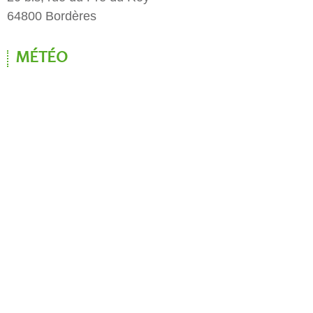
64800 Bordères
MÉTÉO