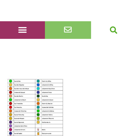
num plans 3 couleurs
picto