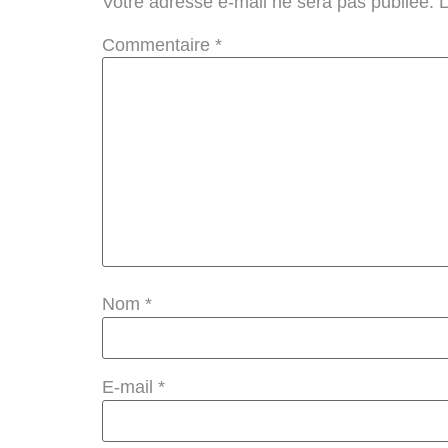
Votre adresse e-mail ne sera pas publiée.
L
Commentaire
*
Nom
*
E-mail
*