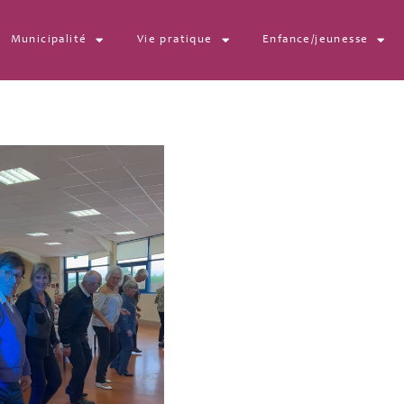
Municipalité
Vie pratique
Enfance/jeunesse
03